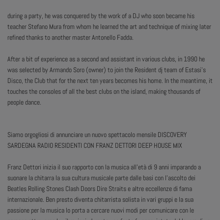
ABOUT US
during a party, he was conquered by the work of a DJ who soon became his
teacher Stefano Mura from whom he learned the art and technique of mixing later
refined thanks to another master Antonello Fadda.
After a bit of experience as a second and assistant in various clubs, in 1990 he
was selected by Armando Soro (owner) to join the Resident dj team of Estasi's
Disco, the Club that for the next ten years becomes his home. In the meantime, it
touches the consoles of all the best clubs on the island, making thousands of
people dance.
Siamo orgogliosi di annunciare un nuovo spettacolo mensile DISCOVERY
SARDEGNA RADIO RESIDENTI CON FRANZ DETTORI DEEP HOUSE MIX
Franz Dettori inizia il suo rapporto con la musica all'età di 9 anni imparando a
suonare la chitarra la sua cultura musicale parte dalle basi con l'ascolto dei
Beatles Rolling Stones Clash Doors Dire Straits e altre eccellenze di fama
internazionale. Ben presto diventa chitarrista solista in vari gruppi e la sua
passione per la musica lo porta a cercare nuovi modi per comunicare con le