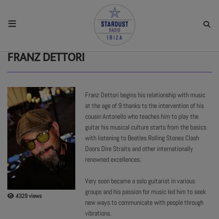
HOME
FRANZ DETTORI
RESIDENTS
Franz Dettori begins his relationship with music
at the age of 9 thanks to the intervention of his
REGULAR SHOWS
cousin Antonello who teaches him to play the
guitar his musical culture starts from the basics
with listening to Beatles Rolling Stones Clash
UPCOMING SETS
Doors Dire Straits and other internationally
renowned excellences.
CHAT
Very soon became a solo guitarist in various
groups and his passion for music led him to seek
4329 views
SHOP
new ways to communicate with people through
vibrations.