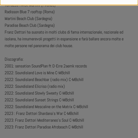
Terrazza Twist Martini (Firenze)
Radisson Blue 7 rooftop (Roma)
Martini Beach Club (Sardegna)
Paradise Beach Club (Sardegna)
Franz Dettori ha suonato in molti clubs di fama internazionale, nazionale ed
isolana, ha innumerevoli progetti in espansione e farà ballare ancora molte e
molte persone nel panorama dei club house.
Discografia:
2001: sensation SoundPlan ft D-Erre 2aemk records
2022: Soundisland Love is Mine C-MBchill
2022: Soundisland Beachbar (radio mix) C-MBchill
2022: Soundisland Elicriso (radio mix)
2022: Soundisland Slowly Sweety C-MBchill
2022: Soundisland Sunset Strings C-MBchill
2022: Soundisland Mescaline on the Matrix C-MBchill
2023 : Franz Dettori Shardana’s War C-MBchill
2023: Franz Dettori Mediterraneo’s Soul C-MBchill
2023: Franz Dettori Paradise Afrobeach C-MBchill